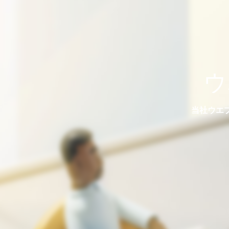
ウ
当社ウエ